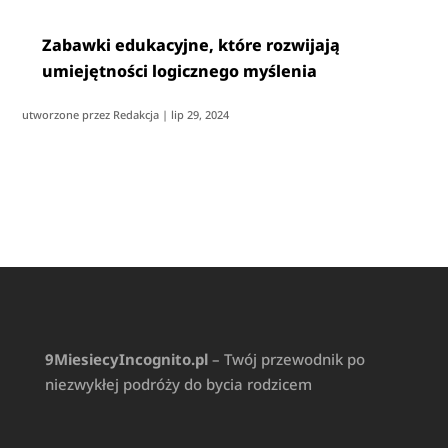
Zabawki edukacyjne, które rozwijają
umiejętności logicznego myślenia
utworzone przez
Redakcja
|
lip 29, 2024
9MiesiecyIncognito.pl
– Twój przewodnik po
niezwykłej podróży do bycia rodzicem