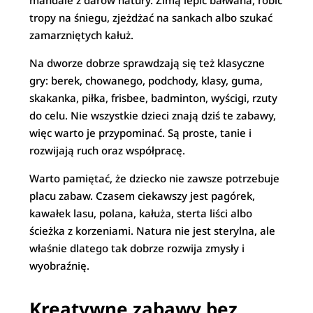
mandale z darów natury. Zimą lepić bałwana, robić
tropy na śniegu, zjeżdżać na sankach albo szukać
zamarzniętych kałuż.
Na dworze dobrze sprawdzają się też klasyczne
gry: berek, chowanego, podchody, klasy, guma,
skakanka, piłka, frisbee, badminton, wyścigi, rzuty
do celu. Nie wszystkie dzieci znają dziś te zabawy,
więc warto je przypominać. Są proste, tanie i
rozwijają ruch oraz współpracę.
Warto pamiętać, że dziecko nie zawsze potrzebuje
placu zabaw. Czasem ciekawszy jest pagórek,
kawałek lasu, polana, kałuża, sterta liści albo
ścieżka z korzeniami. Natura nie jest sterylna, ale
właśnie dlatego tak dobrze rozwija zmysły i
wyobraźnię.
Kreatywne zabawy bez