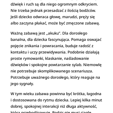
dźwięk i ruch są dla niego ogromnym odkryciem.
Nie trzeba jednak przesadzać z ilością bodźców.
Jeśli dziecko odwraca głowę, marudzi, pręży się
albo zaczyna płakać, może być zmęczone zabawą.
Ważną zabawą jest „akuku”. Dla dorosłego
banalna, dla dziecka fascynująca. Pomaga oswajać
pojęcie znikania i powracania, buduje radość z
kontaktu i uczy przewidywania. Podobnie działają
proste rymowanki, klaskanie, naśladowanie
dźwięków i spokojne powtarzanie sylab. Niemowlę
nie potrzebuje skomplikowanego scenariusza.
Potrzebuje uważnego dorosłego, który reaguje na
jego sygnały.
W tym wieku zabawa powinna być krótka, łagodna
i dostosowana do rytmu dziecka. Lepiej kilka minut
dobrej, spokojnej interakcji niż długa aktywność,
która przebodźcowuje. Rodzic nie musi ciągle