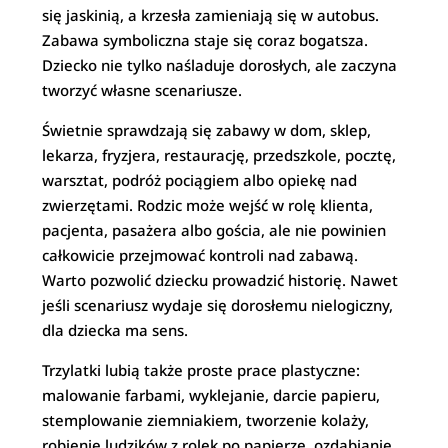
się jaskinią, a krzesła zamieniają się w autobus.
Zabawa symboliczna staje się coraz bogatsza.
Dziecko nie tylko naśladuje dorosłych, ale zaczyna
tworzyć własne scenariusze.
Świetnie sprawdzają się zabawy w dom, sklep,
lekarza, fryzjera, restaurację, przedszkole, pocztę,
warsztat, podróż pociągiem albo opiekę nad
zwierzętami. Rodzic może wejść w rolę klienta,
pacjenta, pasażera albo gościa, ale nie powinien
całkowicie przejmować kontroli nad zabawą.
Warto pozwolić dziecku prowadzić historię. Nawet
jeśli scenariusz wydaje się dorosłemu nielogiczny,
dla dziecka ma sens.
Trzylatki lubią także proste prace plastyczne:
malowanie farbami, wyklejanie, darcie papieru,
stemplowanie ziemniakiem, tworzenie kolaży,
robienie ludzików z rolek po papierze, ozdabianie