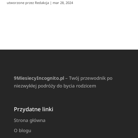
utworzone przez
Redakcja
|
mar 28, 2024
9MiesiecyIncognito.pl
– Twój przewodnik po
niezwykłej podróży do bycia rodzicem
Przydatne linki
Strona główna
O blogu