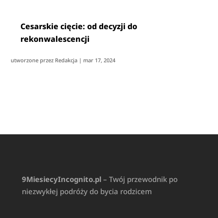
Cesarskie cięcie: od decyzji do
rekonwalescencji
utworzone przez
Redakcja
|
mar 17, 2024
9MiesiecyIncognito.pl
– Twój przewodnik po
niezwykłej podróży do bycia rodzicem