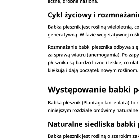
liczne, drobne nasiona.
Cykl życiowy i rozmnażani
Babka płesznik jest rośliną wieloletnią, 
generatywną. W fazie wegetatywnej roślin
Rozmnażanie babki płesznika odbywa się 
za sprawą wiatru (anemogamia). Po zapyle
płesznika są bardzo liczne i lekkie, co u
kiełkują i dają początek nowym roślinom.
Występowanie babki p
Babka płesznik (Plantago lanceolata) to r
niniejszym rozdziale omówimy naturalne s
Naturalne siedliska babki 
Babka płesznik jest rośliną o szerokim za