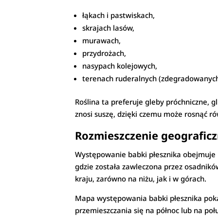
łąkach i pastwiskach,
skrajach lasów,
murawach,
przydrożach,
nasypach kolejowych,
terenach ruderalnych (zdegradowanych 
Roślina ta preferuje gleby próchniczne, 
znosi suszę, dzięki czemu może rosnąć ró
Rozmieszczenie geograficz
Występowanie babki płesznika obejmuje n
gdzie została zawleczona przez osadników
kraju, zarówno na niżu, jak i w górach.
Mapa występowania babki płesznika pokaz
przemieszczania się na północ lub na poł