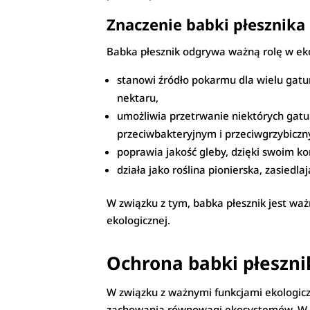
Znaczenie babki płesznika
Babka płesznik odgrywa ważną rolę w ekos
stanowi źródło pokarmu dla wielu gatun
nektaru,
umożliwia przetrwanie niektórych gatu
przeciwbakteryjnym i przeciwgrzybicz
poprawia jakość gleby, dzięki swoim k
działa jako roślina pionierska, zasiedl
W związku z tym, babka płesznik jest wa
ekologicznej.
Ochrona babki płeszni
W związku z ważnymi funkcjami ekologiczn
zachowania równowagi ekosystemów. W n