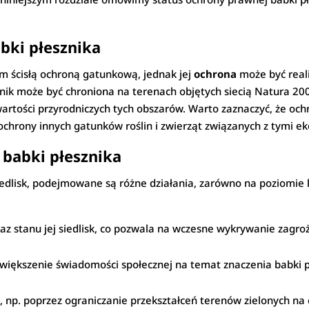
bki płesznika
ym ścisłą ochroną gatunkową, jednak jej
ochrona
może być real
nik może być chroniona na terenach objętych siecią Natura 2000
wartości przyrodniczych tych obszarów. Warto zaznaczyć, że och
 ochrony innych gatunków roślin i zwierząt związanych z tymi 
 babki płesznika
siedlisk, podejmowane są różne działania, zarówno na poziomie 
raz stanu jej siedlisk, co pozwala na wczesne wykrywanie zagr
zwiększenie świadomości społecznej na temat znaczenia babki p
. poprzez ograniczanie przekształceń terenów zielonych na ce