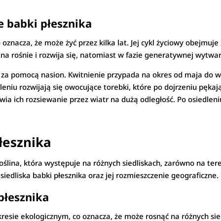
e babki płesznika
co oznacza, że może żyć przez kilka lat. Jej cykl życiowy obejmu
a rośnie i rozwija się, natomiast w fazie generatywnej wytwar
za pomocą nasion. Kwitnienie przypada na okres od maja do w
niu rozwijają się owocujące torebki, które po dojrzeniu pękają
łatwia ich rozsiewanie przez wiatr na dużą odległość. Po osiedl
łesznika
oślina, która występuje na różnych siedliskach, zarówno na tere
iedliska babki płesznika oraz jej rozmieszczenie geograficzne.
płesznika
kresie ekologicznym, co oznacza, że może rosnąć na różnych sied