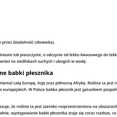
przez działalność człowieka).
gliniaste lub piaszczyste, o odczynie od lekko kwasowego do le
wnież na siedliskach suchych i ubogich w wodę.
ne babki płesznika
iemal całą Europę, Azję oraz północną Afrykę. Roślina ta jest
 europejskich. W Polsce babka płesznik jest gatunkiem pospoli
uje, że roślina ta jest szeroko rozprzestrzeniona na obszara
udnie, występowanie babki płesznika staje się coraz rzadsze, co