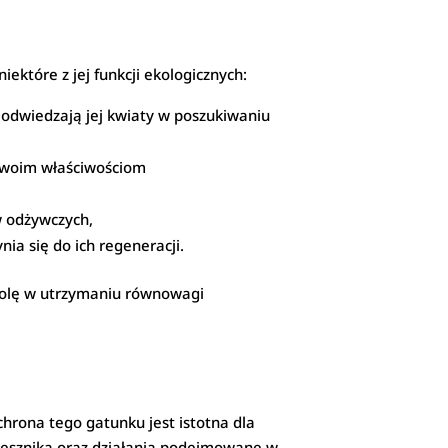
które z jej funkcji ekologicznych:
 odwiedzają jej kwiaty w poszukiwaniu
 swoim właściwościom
w odżywczych,
nia się do ich regeneracji.
 rolę w utrzymaniu równowagi
hrona tego gatunku jest istotna dla
łesznika oraz działania podejmowane w