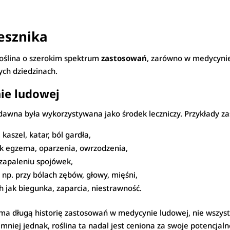
esznika
roślina o szerokim spektrum
zastosowań
, zarówno w medycynie 
ych dziedzinach.
ie ludowej
awna była wykorzystywana jako środek leczniczy. Przykłady za
kaszel, katar, ból gardła,
ak egzema, oparzenia, owrzodzenia,
 zapaleniu spojówek,
np. przy bólach zębów, głowy, mięśni,
 jak biegunka, zaparcia, niestrawność.
ma długą historię zastosowań w medycynie ludowej, nie wszystk
iej jednak, roślina ta nadal jest ceniona za swoje potencjalne