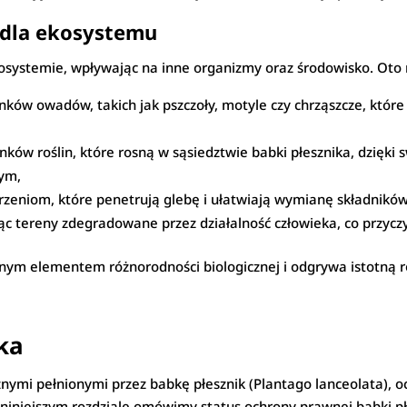
 dla ekosystemu
ystemie, wpływając na inne organizmy oraz środowisko. Oto nie
ków owadów, takich jak pszczoły, motyle czy chrząszcze, które
nków roślin, które rosną w sąsiedztwie babki płesznika, dzięki
nym,
orzeniom, które penetrują glebę i ułatwiają wymianę składnikó
ając tereny zdegradowane przez działalność człowieka, co przyczy
żnym elementem różnorodności biologicznej i odgrywa istotną
ka
ymi pełnionymi przez babkę płesznik (Plantago lanceolata), oc
iniejszym rozdziale omówimy status ochrony prawnej babki p