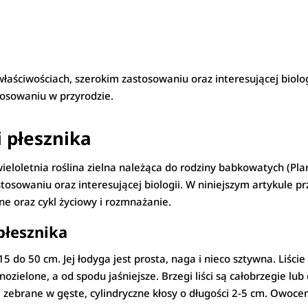
łaściwościach, szerokim zastosowaniu oraz interesującej biologii
osowaniu w przyrodzie.
 płesznika
wieloletnia roślina zielna należąca do rodziny babkowatych (Pla
osowaniu oraz interesującej biologii. W niniejszym artykule pr
ne oraz cykl życiowy i rozmnażanie.
płesznika
15 do 50 cm. Jej łodyga jest prosta, naga i nieco sztywna. Liści
zielone, a od spodu jaśniejsze. Brzegi liści są całobrzegie lu
, zebrane w gęste, cylindryczne kłosy o długości 2-5 cm. Owoce