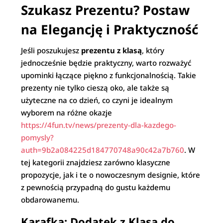
Szukasz Prezentu? Postaw
na Elegancję i Praktyczność
Jeśli poszukujesz
prezentu z klasą
, który
jednocześnie będzie praktyczny, warto rozważyć
upominki łączące piękno z funkcjonalnością. Takie
prezenty nie tylko cieszą oko, ale także są
użyteczne na co dzień, co czyni je idealnym
wyborem na różne okazje
https://4fun.tv/news/prezenty-dla-kazdego-
pomysly?
auth=9b2a084225d184770748a90c42a7b760
. W
tej kategorii znajdziesz zarówno klasyczne
propozycje, jak i te o nowoczesnym designie, które
z pewnością przypadną do gustu każdemu
obdarowanemu.
Karafka: Dodatek z Klasą do