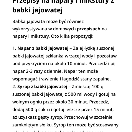
Przepisy na napary i mikstury z
babki jajowatej
Babka jajowata może być również
wykorzystywana w domowych
przepisach
na
napary i mikstury. Oto kilka propozycji:
Napar z babki jajowatej
– Zalej łyżkę suszonej
babki jajowatej szklanką wrzącej wody i pozostaw
pod przykryciem na około 10 minut. Przecedź i pij
napar 2-3 razy dziennie. Napar ten może
wspomagać trawienie i łagodzić stany zapalne.
Syrop z babki jajowatej
– Zmieszaj 100 g
suszonej babki jajowatej z 500 ml wody i gotuj na
wolnym ogniu przez około 30 minut. Przecedź,
dodaj 500 g cukru i gotuj jeszcze przez 15 minut,
aż uzyskasz gęsty syrop. Przechowuj w szczelnie
zamkniętym słoiku. Syrop ten może być stosowany