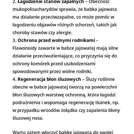
Łagodzenie stanów zapalnych
– Obecność
mukopolisacharydów sprawia, że babka jajowata
ma działanie przeciwzapalne, co może pomóc w
łagodzeniu objawów różnych schorzeń, takich jak
choroby stawów czy alergie.
Ochrona przed wolnymi rodnikami
–
Flawonoidy zawarte w babce jajowatej mają silne
działanie przeciwutleniające, co przyczynia się do
ochrony komórek przed uszkodzeniami
spowodowanymi przez wolne rodniki.
Regeneracja błon śluzowych
– Śluzy roślinne
obecne w babce jajowatej tworzą na powierzchni
błon śluzowych warstwę ochronną, która łagodzi
podrażnienia i wspomaga regenerację tkanek, np.
w przypadku wrzodów żołądka czy zapalenia błony
śluzowej nosa.
Warto zatem włączyć babkę jajowatą do swojej