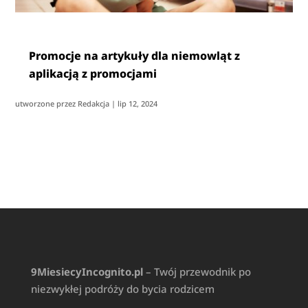
Promocje na artykuły dla niemowląt z
aplikacją z promocjami
utworzone przez
Redakcja
|
lip 12, 2024
9MiesiecyIncognito.pl
– Twój przewodnik po
niezwykłej podróży do bycia rodzicem