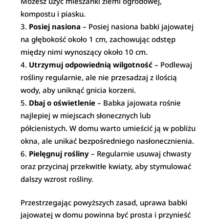
Możesz użyć mieszanki ziemi ogrodowej,
kompostu i piasku.
Posiej nasiona
– Posiej nasiona babki jajowatej
na głębokość około 1 cm, zachowując odstęp
między nimi wynoszący około 10 cm.
Utrzymuj odpowiednią wilgotność
– Podlewaj
rośliny regularnie, ale nie przesadzaj z ilością
wody, aby uniknąć gnicia korzeni.
Dbaj o oświetlenie
– Babka jajowata rośnie
najlepiej w miejscach słonecznych lub
półcienistych. W domu warto umieścić ją w pobliżu
okna, ale unikać bezpośredniego nasłonecznienia.
Pielęgnuj rośliny
– Regularnie usuwaj chwasty
oraz przycinaj przekwitłe kwiaty, aby stymulować
dalszy wzrost rośliny.
Przestrzegając powyższych zasad, uprawa babki
jajowatej w domu powinna być prosta i przynieść