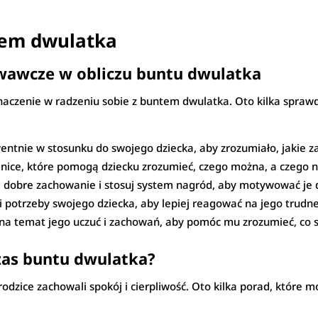
ntem dwulatka
awcze w obliczu buntu dwulatka
aczenie w radzeniu sobie z buntem dwulatka. Oto kilka spraw
ntnie w stosunku do swojego dziecka, aby zrozumiało, jakie z
nice, które pomogą dziecku zrozumieć, czego można, a czego n
a dobre zachowanie i stosuj system nagród, aby motywować je 
 i potrzeby swojego dziecka, aby lepiej reagować na jego trud
a temat jego uczuć i zachowań, aby pomóc mu zrozumieć, co się 
zas buntu dwulatka?
rodzice zachowali spokój i cierpliwość. Oto kilka porad, któr