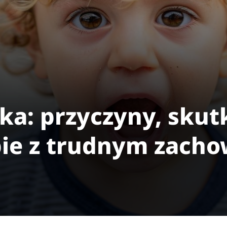
ka: przyczyny, skut
bie z trudnym zach