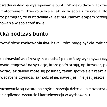
średni wpływ na występowanie buntu. W wieku dwóch lat dziec
 otoczeniem. Dziecko uczy się, jak radzić sobie z frustracją, z
Warto pamiętać, że bunt dwulatka jest naturalnym etapem rozw
onowania w społeczeństwie.
tka podczas buntu
wować różne
zachowania dwulatka
, które mogą być dla rodzic
e odmawiać współpracy, nie słuchać poleceń czy wykonywać czy
nie reagować na sytuacje, które go frustrują, np. krzyczeć, p
dzać, jak daleko może się posunąć, zanim spotka się z reakcją 
ć różne czynności samodzielnie, nawet jeśli nie jest jeszcze 
 zachowania są naturalną częścią rozwoju dziecka i nie oznacza
t cierpliwość, wsparcie i konsekwencja w wychowaniu.