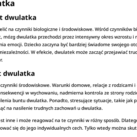
atka
nt dwulatka
lić na czynniki biologiczne i środowiskowe. Wśród czynników b
, mózg dwulatka przechodzi przez intensywny okres wzrostu i r
nia emocji. Dziecko zaczyna być bardziej świadome swojego oto
niezależności. W efekcie, dwulatek może zacząć przejawiać tru
r.
t dwulatka
czynniki środowiskowe. Warunki domowe, relacje z rodzicami i
konsekwencji w wychowaniu, nadmierna kontrola ze strony rodz
lenia buntu dwulatka. Ponadto, stresujące sytuacje, takie jak
ąć na nasilenie trudnych zachowań u dwulatka.
est inne i może reagować na te czynniki w różny sposób. Dlate
sować się do jego indywidualnych cech. Tylko wtedy można skut