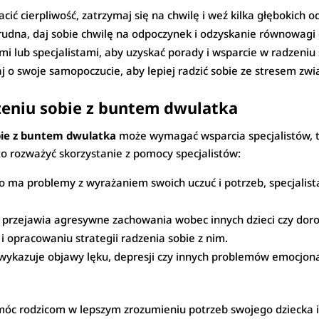
acić cierpliwość, zatrzymaj się na chwilę i weź kilka głębokich 
t trudna, daj sobie chwilę na odpoczynek i odzyskanie równowagi
mi lub specjalistami, aby uzyskać porady i wsparcie w radzeniu
baj o swoje samopoczucie, aby lepiej radzić sobie ze stresem 
zeniu sobie z buntem dwulatka
obie z buntem dwulatka
może wymagać wsparcia specjalistów, ta
o rozważyć skorzystanie z pomocy specjalistów:
cko ma problemy z wyrażaniem swoich uczuć i potrzeb, specjal
ko przejawia agresywne zachowania wobec innych dzieci czy dor
 opracowaniu strategii radzenia sobie z nim.
o wykazuje objawy lęku, depresji czy innych problemów emocjon
óc rodzicom w lepszym zrozumieniu potrzeb swojego dziecka i