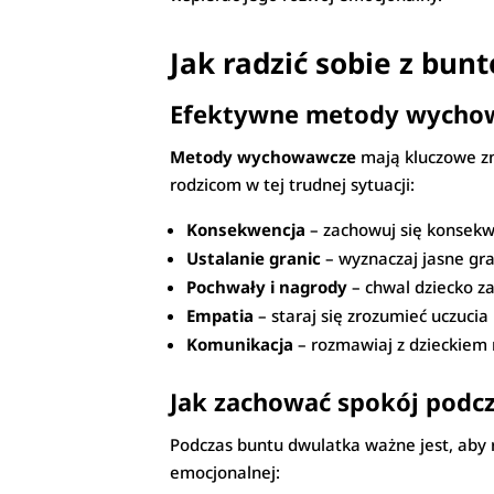
Jak radzić sobie z bu
Efektywne metody wychow
Metody wychowawcze
mają kluczowe zn
rodzicom w tej trudnej sytuacji:
Konsekwencja
– zachowuj się konsekwe
Ustalanie granic
– wyznaczaj jasne gra
Pochwały i nagrody
– chwal dziecko z
Empatia
– staraj się zrozumieć uczucia
Komunikacja
– rozmawiaj z dzieckiem n
Jak zachować spokój podc
Podczas buntu dwulatka ważne jest, aby 
emocjonalnej: