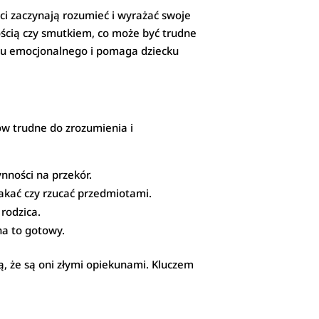
i zaczynają rozumieć i wyrażać swoje
łością czy smutkiem, co może być trudne
oju emocjonalnego i pomaga dziecku
ów trudne do zrozumienia i
nności na przekór.
łakać czy rzucać przedmiotami.
rodzica.
na to gotowy.
ją, że są oni złymi opiekunami. Kluczem